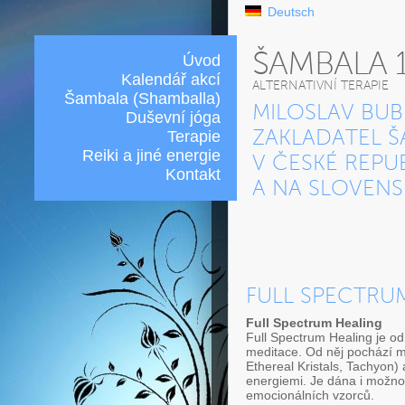
Deutsch
ŠAMBALA 
Úvod
Kalendář akcí
ALTERNATIVNÍ TERAPIE
Šambala (Shamballa)
MILOSLAV BUB
Duševní jóga
Terapie
ZAKLADATEL Š
Reiki a jiné energie
V ČESKÉ REPU
Kontakt
A NA SLOVEN
FULL SPECTRU
Full Spectrum Healing
Full Spectrum Healing je od
meditace. Od něj pochází mezi
Ethereal Kristals, Tachyon) 
energiemi. Je dána i možnos
emocionálních vzorců.