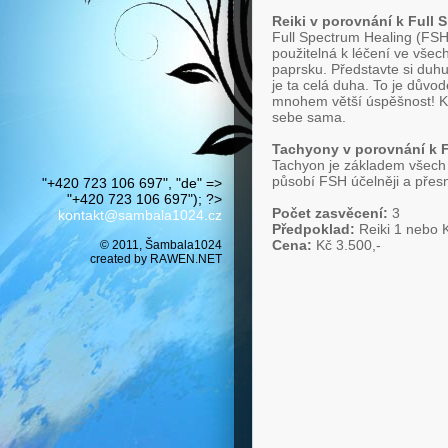
Reiki v porovnání k Full 
Full Spectrum Healing (FSH
použitelná k léčení ve všec
paprsku. Představte si duhu
je ta celá duha. To je důvo
mnohem větší úspěšnost! Kr
sebe sama.
Tachyony v porovnání k F
Tachyon je základem všech 
působí FSH účelněji a přesn
"+420 723 106 697", "de" =>
"+420 723 106 697"); ?>
Počet zasvěcení:
3
kontakt@sambala1024.cz
Předpoklad:
Reiki 1 nebo K
Cena:
Kč 3.500,-
© 2011, Šambala1024
created by
RAWEN.NET