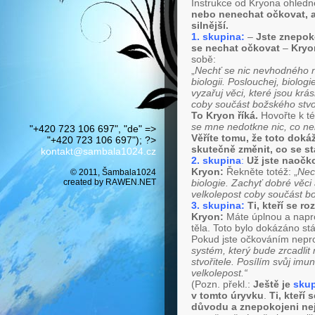
Instrukce od Kryona ohledn
nebo nenechat očkovat, al
silnější.
1. skupina:
–
Jste znepok
se nechat očkovat
–
Kryon
sobě:
„
Nechť se nic nevhodného 
biologii. Poslouchej, biolog
vyzařuj věci, které jsou krá
coby součást božského stvoř
To Kryon říká.
Hovořte k té
se mne nedotkne nic, co nen
"+420 723 106 697", "de" =>
Věříte tomu, že toto dok
"+420 723 106 697"); ?>
skutečně změnit, co se st
kontakt@sambala1024.cz
2. skupina
:
Už jste naočko
Kryon:
Řekněte totéž: „
Nec
© 2011, Šambala1024
created by
RAWEN.NET
biologie. Zachyť dobré věci 
velkolepost coby součást b
3. skupina:
Ti, kteří se r
Kryon:
Máte úplnou a napro
těla. Toto bylo dokázáno st
Pokud jste očkováním neproš
systém, který bude zrcadli
stvořitele. Posílím svůj imu
velkolepost.“
(Pozn. překl.:
Ještě je
skup
v tomto úryvku
.
Ti, kteří
důvodu a znepokojeni ne