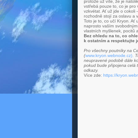
protože už víte, že je natol
vstřebá pouze to, co je pr
vzkvétat. Ať už jde o cokoli
rozhodně stojí za oslavu a v
Toto je to, co učí Kryon. Ať
naprosto vaším svobodným 
vlastních myšlenek, pocitů
Bez ohledu na to, co ohle
k ostatním a respektujte j
Pro všechny poutníky na Ce
(
www.kryon.webnode.cz).
T
neupravené podobě dále ko
pokud bude připojena celá t
odkazy.
Více zde:
https://kryon.web