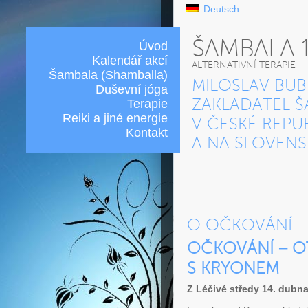
Deutsch
ŠAMBALA 
Úvod
Kalendář akcí
ALTERNATIVNÍ TERAPIE
Šambala (Shamballa)
MILOSLAV BUB
Duševní jóga
Terapie
ZAKLADATEL Š
Reiki a jiné energie
V ČESKÉ REPU
Kontakt
A NA SLOVEN
O OČKOVÁNÍ
OČKOVÁNÍ – O
S KRYONEM
Z Léčivé středy 14. dubn