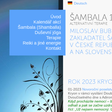
Deutsch
ŠAMBALA 
Úvod
Kalendář akcí
ALTERNATIVNÍ TERAPIE
Šambala (Shamballa)
MILOSLAV BUB
Duševní jóga
Terapie
ZAKLADATEL Š
Reiki a jiné energie
V ČESKÉ REPU
Kontakt
A NA SLOVEN
ROK 2023 KRY
01-2023
Novoroční poselst
Kryon v rámci vysílání Doub
Dvoučíselného dne s Adiron
Když procházíte nemocí – bu
odhalí a pak se začne uzdr
říct: „Už nejsem nemocný. Uz