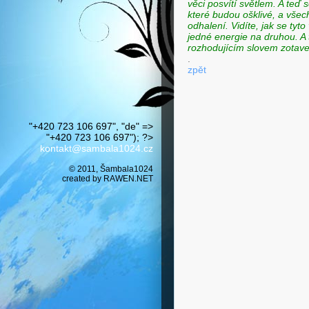
věci posvítí světlem. A teď 
které budou ošklivé, a všec
odhalení. Vidíte, jak se tyt
jedné energie na druhou. A t
rozhodujícím slovem zotave
.
zpět
"+420 723 106 697", "de" =>
"+420 723 106 697"); ?>
kontakt@sambala1024.cz
© 2011, Šambala1024
created by
RAWEN.NET