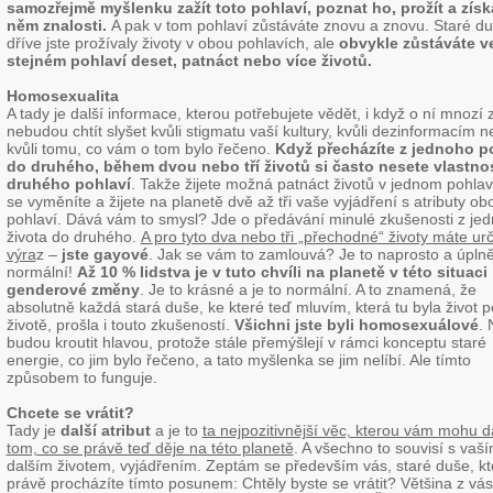
samozřejmě myšlenku zažít toto pohlaví, poznat ho, prožít a získ
něm znalosti.
A pak v tom pohlaví zůstáváte znovu a znovu. Staré du
dříve jste prožívaly životy v obou pohlavích, ale
obvykle zůstáváte v
stejném pohlaví deset, patnáct nebo více životů.
Homosexualita
A tady je další informace, kterou potřebujete vědět, i když o ní mnozí 
nebudou chtít slyšet kvůli stigmatu vaší kultury, kvůli dezinformacím 
kvůli tomu, co vám o tom bylo řečeno.
Když přecházíte z jednoho p
do druhého, během dvou nebo tří životů si často nesete vlastnos
druhého pohlaví
. Takže žijete možná patnáct životů v jednom pohlav
se vyměníte a žijete na planetě dvě až tři vaše vyjádření s atributy ob
pohlaví. Dává vám to smysl? Jde o předávání minulé zkušenosti z je
života do druhého.
A pro tyto dva nebo tři „přechodné“ životy máte urč
výra
z –
jste gayové
. Jak se vám to zamlouvá? Je to naprosto a úpln
normální!
Až 10 % lidstva je v tuto chvíli na planetě v této situaci
genderové změny
. Je to krásné a je to normální. A to znamená, že
absolutně každá stará duše, ke které teď mluvím, která tu byla život p
životě, prošla i touto zkušeností.
Všichni jste byli homosexuálové
. 
budou kroutit hlavou, protože stále přemýšlejí v rámci konceptu staré
energie, co jim bylo řečeno, a tato myšlenka se jim nelíbí. Ale tímto
způsobem to funguje.
Chcete se vrátit?
Tady je
další atribut
a je to
ta nejpozitivnější věc, kterou vám mohu d
tom, co se právě teď děje na této planetě
. A všechno to souvisí s vaš
dalším životem, vyjádřením. Zeptám se především vás, staré duše, kt
právě procházíte tímto posunem: Chtěly byste se vrátit? Většina z vás