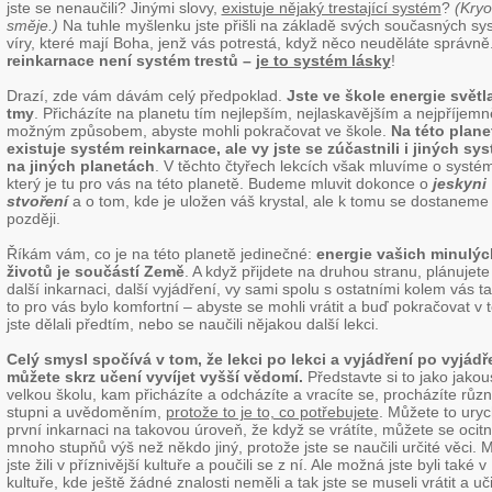
jste se nenaučili? Jinými slovy,
existuje nějaký trestající systém
?
(Kryo
směje.)
Na tuhle myšlenku jste přišli na základě svých současných s
víry, které mají Boha, jenž vás potrestá, když něco neuděláte správně
reinkarnace není systém trestů –
je to systém lásky
!
Drazí, zde vám dávám celý předpoklad.
Jste ve škole energie světl
tmy
. Přicházíte na planetu tím nejlepším, nejlaskavějším a nejpříjemn
možným způsobem, abyste mohli pokračovat ve škole.
Na této plane
existuje systém reinkarnace, ale vy jste se zúčastnili i jiných sy
na jiných planetách
. V těchto čtyřech lekcích však mluvíme o systé
který je tu pro vás na této planetě. Budeme mluvit dokonce o
jeskyni
stvoření
a o tom, kde je uložen váš krystal, ale k tomu se dostaneme
později.
Říkám vám, co je na této planetě jedinečné:
energie vašich minulýc
životů je součástí Země
. A když přijdete na druhou stranu, plánujete 
další inkarnaci, další vyjádření, vy sami spolu s ostatními kolem vás t
to pro vás bylo komfortní – abyste se mohli vrátit a buď pokračovat v 
jste dělali předtím, nebo se naučili nějakou další lekci.
Celý smysl spočívá v tom, že lekci po lekci a vyjádření po vyjádř
můžete skrz učení vyvíjet vyšší vědomí.
Představte si to jako jakou
velkou školu, kam přicházíte a odcházíte a vracíte se, procházíte růz
stupni a uvědoměním,
protože to je to, co potřebujete
. Můžete to urych
první inkarnaci na takovou úroveň, že když se vrátíte, můžete se ocitn
mnoho stupňů výš než někdo jiný, protože jste se naučili určité věci.
jste žili v příznivější kultuře a poučili se z ní. Ale možná jste byli také v
kultuře, kde ještě žádné znalosti neměli a tak jste se museli vrátit a uči