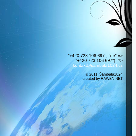
"+420 723 106 697", "de" =>
"+420 723 106 697"); ?>
kontakt@sambala1024.cz
© 2011, Šambala1024
created by
RAWEN.NET