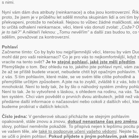
s nimi.
Nyní vám dám dva atributy (reinkarnace) a oba jsou kontroverzní. Ří
proto, že jsem je v průběhu let sdělil mnoha skupinám lidí a oni tím byl
překvapeni, protože to nečekali. Nejsou to vůbec žádné maličkosti, ale
to určitá odhalení reinkarnace, věci, které vás donutí zvolat:
„Cože? O
je to tak?“
A někteří řeknou:
„Tomu nevěřím“
a další zas budou to, co
sdělím, považovat za kontroverzní.
Pohlaví
Začneme tímto: Co by bylo tou nejpříjemnější věcí, kterou by vám Du
mohl dát pro vaši reinkarnaci? Co je pro vás to nejkomfortnější, když 
vracíte na tento svět?
Je to
stejné pohlaví, jaké jste měli předtím
.
Přemýšlejte o tom. Bez ohledu na to, jakého jste pohlaví nyní, vám zar
že až se příště budete vracet, nebudete chtít být opačným pohlavím. 
z vás. S tím pohlavím, které máte, se ve svém těle cítíte pohodlně a
přemýšlíte určitým způsobem. A jste na to zvyklí, zvláště ti z vás, kdo t
mnohokrát. Není to tedy tak, že by šlo o náhodný systém změny pohla
Není to tak. Je to vytvořené s láskou, s ohledem na rodinu, na vás. Ta
ten systém. Chci vám povědět o prvních dvou atributech, ještě než v
předáme další informace o načasování nebo cokoli z dalších věcí, kte
budeme probírat v dalších lekcích.
Číslo jedna
:
V genderové situaci přicházíte se stejným pohlavím
opakovaně, stále znovu a znovu,
dokud nenastane čas pro změnu
.
slovy, pohlaví neměníte pokaždé. To přispívá nejen k lepšímu pocitu 
ve vašem těle, ale
také to podporuje učení vašeho vědomí
. Nejste tu,
se učili o jiném pohlaví.
Pokud přijdete s jiným pohlavím, pak máte