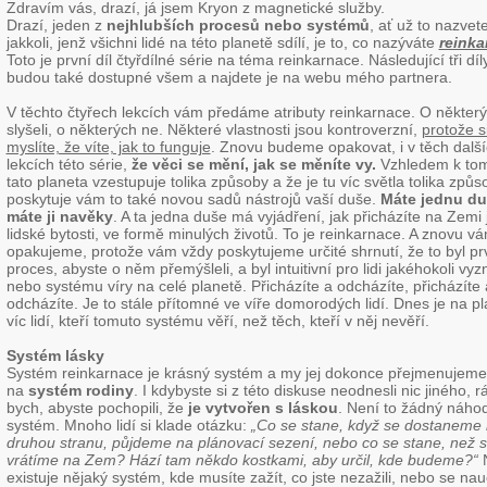
Zdravím vás, drazí, já jsem Kryon z magnetické služby.
Drazí, jeden z
nejhlubších procesů
nebo systémů
, ať už to nazvet
jakkoli, jenž všichni lidé na této planetě sdílí, je to, co nazýváte
reinka
Toto je první díl čtyřdílné série na téma reinkarnace. Následující tři díl
budou také dostupné všem a najdete je na webu mého partnera.
V těchto čtyřech lekcích vám předáme atributy reinkarnace. O některý
slyšeli, o některých ne. Některé vlastnosti jsou kontroverzní,
protože s
myslíte, že víte, jak to funguje
. Znovu budeme opakovat, i v těch dalš
lekcích této série,
že věci se mění, jak se měníte vy
.
Vzhledem k tom
tato planeta vzestupuje tolika způsoby a že je tu víc světla tolika způs
poskytuje vám to také novou sadů nástrojů vaší duše.
Máte jednu du
máte ji navěky
. A ta jedna duše má vyjádření, jak přicházíte na Zemi 
lidské bytosti, ve formě minulých životů. To je reinkarnace. A znovu v
opakujeme, protože vám vždy poskytujeme určité shrnutí, že to byl pr
proces, abyste o něm přemýšleli, a byl intuitivní pro lidi jakéhokoli vyz
nebo systému víry na celé planetě. Přicházíte a odcházíte, přicházíte 
odcházíte. Je to stále přítomné ve víře domorodých lidí. Dnes je na p
víc lidí, kteří tomuto systému věří, než těch, kteří v něj nevěří.
Systém lásky
Systém reinkarnace je krásný systém a my jej dokonce přejmenujeme
na
systém rodiny
. I kdybyste si z této diskuse neodnesli nic jiného, r
bych, abyste pochopili, že
je vytvořen s láskou
. Není to žádný náho
systém. Mnoho lidí si klade otázku:
„Co se stane, když se dostaneme
druhou stranu, půjdeme na plánovací sezení, nebo co se stane, než 
vrátíme na Zem? Hází tam někdo kostkami, aby určil, kde budeme?“
existuje nějaký systém, kde musíte zažít, co jste nezažili, nebo se nauč