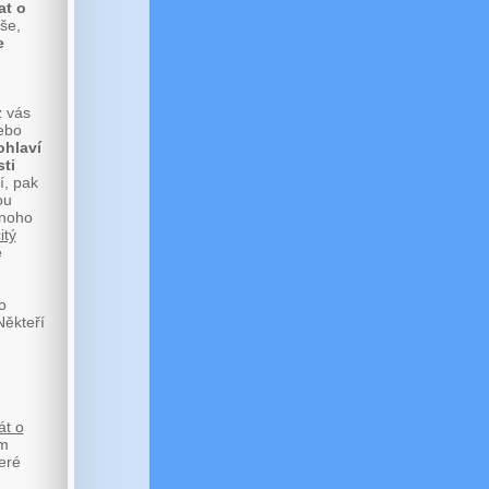
at o
še,
e
z vás
nebo
ohlaví
ti
í, pak
ou
dnoho
itý
ě
o
Někteří
át o
ím
eré