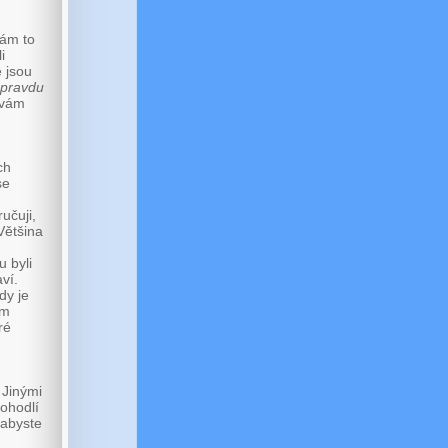
kám to
i
 jsou
pravdu
 vám
ch
se
učuji,
Většina
u byli
ví.
dy je
ám
ré
 Jinými
pohodlí
 abyste