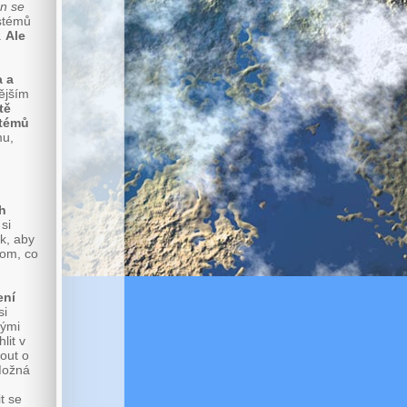
n se
ystémů
.
Ale
a a
ějším
tě
stémů
mu,
h
si
ak, aby
tom, co
ení
si
nými
lit v
out o
 Možná
t se