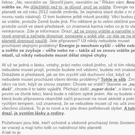
řekne:
„Ne, nevrátím se. Skončil jsem, nevrátím se.“
Říkám vám:
Ano
vrátíte se.
Ale
důležitější než to, je důvod, proč se vrátíte
. Energie na 
planetě se od roku 2012 natolik změnila, že zejména staré duše z ní z
novou sadu nástrojů. O tom budeme ještě mluvit později. Věci budou j
se vrátíte, protože Země bude jiná. Pro některé je to velmi obtížné po
protože uvízli ve staré představě, co znamená karma nebo co je to vl
reinkarnace. Zde je informace: Drazí,
až se znovu vrátíte a narodíte v
nové energii a začnete dospívat, ponesete v sobě vše, co jste se na t
planetě doposud naučili
. Jste připraveni? Už nikdy nebudete muset
procházet stejnými problémy!
Energie je mnohem vyšší – věřte neb
a světlo se zvyšuje – věřte nebo ne – takže až se znovu vrátíte j
mladí, už nikdy nebudete muset dělat stejné chyby
.
Ať už se jedná o lásku, vztahy, práci nebo cokoli jiného, už si tím nikd
nebudete muset projít, protože budete mít vědomí, budete mít znalost
Dokážete si představit, jak se tím zrychlí váš duchovní růst, když už
nebudete muset procházet všemi těmito problémy?
Tohle je slib
. Zm
něco na tom, když se znovu zeptám: Chcete se vrátit? Stanete se „
su
duší
“, chcete-li to takto vyjádřit. Přichází další „
super duše
“, o které
povím ve čtvrté lekci, která bude o něčem úplně jiném. Ale vy budete 
která bude připravena okamžitě začít pracovat na nové aktivitě a pok
rychlým tempem, což znamená, že se nebudete muset už nic učit zno
všechno zůstává. To je to nové a to jste dnes potřebovali slyšet.
A toh
drazí, je systém lásky a rodiny
.
Požehnaní jsou lidé, kteří ochotně a vědomě procházejí tímto životem
se vracejí a mají toho tolik co nabídnout této planetě.
A tak to je.