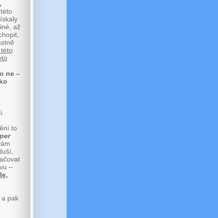
,
této
ískaly
iné, až
chopit,
astně
 této
éto
o ne –
ako
y
i.
ění to
per
 vám
duší,
račovat
vu –
le,
 a pak