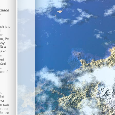
e
rnace
.
y
ch jste
i
ích
u, že
oby,
ši a
jako
ám
vní
nání
a
lanetě
ád
dný
 na
se pak
Nebo
it, co