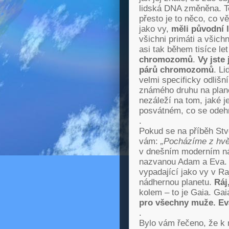
lidská DNA změněna. To
přesto je to něco, co vě
jako vy,
měli původní 
všichni primáti a všichn
asi tak během tisíce let
chromozomů
.
Vy jste 
párů chromozomů
. Li
velmi specificky odlišní
známého druhu na planet
nezáleží na tom, jaké j
posvátném, co se odehrá
.
Pokud se na příběh Stv
vám:
„Pocházíme z hvě
v dnešním moderním ná
nazvanou Adam a Eva. A 
vypadající jako vy v Ra
nádhernou planetu.
Ráj
kolem – to je Gaia. Ga
pro všechny muže. Ev
.
Bylo vám řečeno, že k