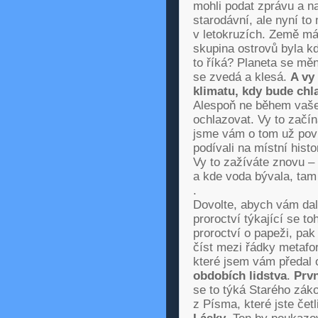
mohli podat zprávu a na
starodávní, ale nyní t
v letokruzích. Země má 
skupina ostrovů byla k
to říká? Planeta se mění
se zvedá a klesá.
A vy 
klimatu,
kdy bude chl
Alespoň ne během vašeh
ochlazovat. Vy to začín
jsme vám o tom už poví
podívali na místní histo
Vy to zažíváte znovu –
a kde voda bývala, tam
.
Dovolte, abych vám dal 
proroctví týkající se t
proroctví o papeži, pak
číst mezi řádky metafor, 
které jsem vám předal o
obdobích lidstva
.
Prvn
se to týká Starého zák
z Písma, které jste četl