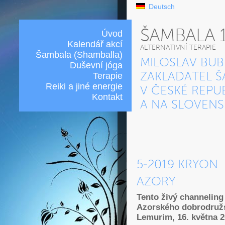
Deutsch
ŠAMBALA 
Úvod
Kalendář akcí
ALTERNATIVNÍ TERAPIE
Šambala (Shamballa)
MILOSLAV BUB
Duševní jóga
Terapie
ZAKLADATEL Š
Reiki a jiné energie
V ČESKÉ REPU
Kontakt
A NA SLOVEN
5-2019 KRYON
AZORY
Tento živý channeling
Azorského dobrodružst
Lemurim, 16. května 