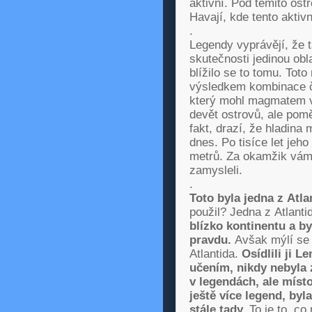
aktivní. Pod těmito ostr
Havají, kde tento aktivn
.
Legendy vyprávějí, že t
skutečnosti jedinou obl
blížilo se to tomu. Toto
výsledkem kombinace či
který mohl magmatem v
devět ostrovů, ale pomě
fakt, drazí, že hladina 
dnes. Po tisíce let jeho
metrů. Za okamžik vám 
zamysleli.
.
Toto byla jedna z Atla
použil? Jedna z Atlanti
blízko kontinentu a by
pravdu
.
Avšak mýlí se 
Atlantida.
Osídlili ji 
učením, nikdy nebyla z
v legendách, ale místo 
ještě více legend, byl
stále tady.
To je to, co