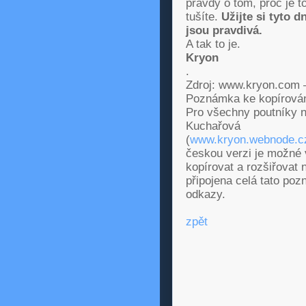
pravdy o tom, proč je t
tušíte.
Užijte si tyto d
jsou pravdivá.
A tak to je.
Kryon
.
Zdroj: www.kryon.com 
Poznámka ke kopírován
Pro všechny poutníky n
Kuchařová
(
www.kryon.webnode.c
českou verzi je možné
kopírovat a rozšiřova
připojena celá tato poz
odkazy.
zpět