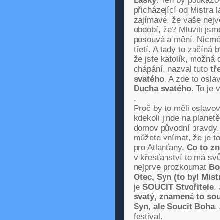
Lásky
. Ten by poukazo
přicházející od Mistra
zajímavé, že vaše nejv
období, že? Mluvili js
posouvá a mění. Nicmén
třetí. A tady to začíná 
že jste katolík, možná
chápání, nazval tuto
tř
svatého
. A zde to oslav
Ducha svatého
. To je 
.
Proč by to měli oslavov
kdekoli jinde na planet
domov původní pravdy. 
můžete vnímat, že je to 
pro Atlanťany.
Co to z
v křesťanství to má s
nejprve prozkoumat
Bož
Otec, Syn (to byl Mist
je
SOUCIT Stvořitele
.
svatý, znamená to sou
Syn
,
ale Soucit Boha
.
festival.