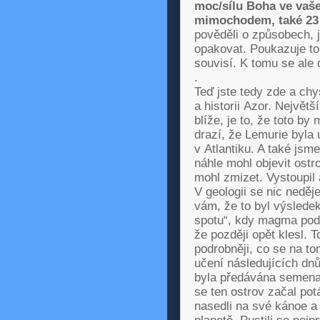
moc/sílu Boha ve vaš
mimochodem, také 23
pověděli o způsobech, 
opakovat. Poukazuje to 
souvisí. K tomu se ale 
.
Teď jste tedy zde a chy
a historii Azor. Největ
blíže, je to, že toto by
drazí, že Lemurie byla 
v Atlantiku. A také jsm
náhle mohl objevit ostr
mohl zmizet. Vystoupil 
V geologii se nic neděj
vám, že to byl výsledek
spotu“, kdy magma pod 
že později opět klesl. 
podrobněji, co se na to
učení následujících dnů
byla předávána semena u
se ten ostrov začal po
nasedli na své kánoe a 