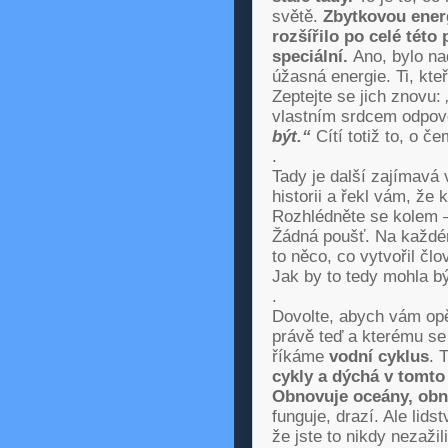
světě.
Zbytkovou energ
rozšířilo po celé této
speciální
.
Ano, bylo na
úžasná energie. Ti, kteří
Zeptejte se jich znovu:
vlastním srdcem odpov
být
.“
Cítí totiž to, o č
.
Tady je další zajímavá
historii a řekl vám, že 
Rozhlédněte se kolem –
Žádná poušť. Na každém
to něco, co vytvořil čl
Jak by to tedy mohla bý
.
Dovolte, abych vám opět
právě teď a kterému se
říkáme
vodní cyklus
. 
cykly a dýchá v tomto
Obnovuje oceány, obno
funguje, drazí. Ale lids
že jste to nikdy nezaži