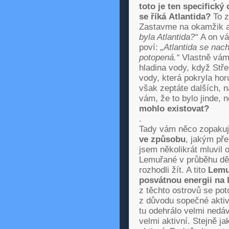
toto je ten specifick
se říká
Atlantida
?
To zá
Zastavme na okamžik a
byla Atlantida?“
A on vá
poví:
„Atlantida se nac
potopená.“
Vlastně vám 
hladina vody, když Stř
vody, která pokryla hor
však zeptáte dalších, n
vám, že to bylo jinde, 
mohlo existovat?
.
Tady vám něco zopaku
ve způsobu
, jakým přem
jsem několikrát mluvil 
Lemuřané v průběhu děj
rozhodli žít. A tito
Lemu
posvátnou energii na 
z těchto ostrovů se pot
z důvodu sopečné aktivi
tu odehrálo velmi nedáv
velmi aktivní. Stejně j