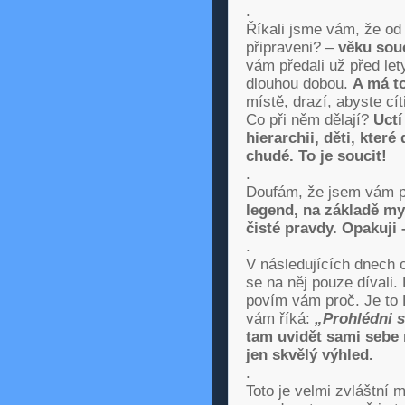
.
Říkali jsme vám, že od
připraveni? –
věku sou
vám předali už před let
dlouhou dobou.
A má to
místě, drazí, abyste cít
Co při něm dělají?
Uctí
hierarchii, děti, kter
chudé. To je soucit!
.
Doufám, že jsem vám p
legend, na základě my
čisté pravdy. Opakuji 
.
V následujících dnech c
se na něj pouze dívali
povím vám proč. Je to D
vám říká:
„
Prohlédni s
tam uvidět sami sebe n
jen skvělý výhled.
.
Toto je velmi zvláštní m