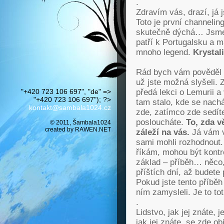
.
Zdravím vás, drazí, já
Toto je první channelin
skutečně dýchá… Jsme 
patří k Portugalsku a 
mnoho legend.
Krystali
Rád bych vám pověděl n
už jste možná slyšeli. 
"+420 723 106 697", "de" =>
předá lekci o Lemurii a
"+420 723 106 697"); ?>
tam stalo, kde se nach
kontakt@sambala1024.cz
zde, zatímco zde sedít
posloucháte.
To, zda v
© 2011, Šambala1024
created by
RAWEN.NET
záleží na vás.
Já vám v
sami mohli rozhodnout.
říkám, mohou být kontro
základ – příběh… něco,
příštích dní, až budete
Pokud jste tento příběh
ním zamysleli. Je to tot
.
Lidstvo, jak jej znáte, 
jak jej znáte, se zde obj