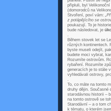
planetě. Pustili se nejp
připluli, byl Velikonoč
(domorodců na Velikonoč
Stvoření, poví vám:
„Př
z potápějícího se ostro
poukazují. To je histori
bude následovat, je
úko
.
Během stovek let se Le
různých kontinentech. P
byste museli odejít, pa
budete moci vybrat, kam
Rozumíte ostrovům. Ro
rybaření. Rozumíte způs
generacích je to stále 
vyhledávali ostrovy, pr
.
To, co máte na tomto m
druhy dějin. Současné d
starodávnou historii – b
na tomto ostrově se toh
Starodávní – a o tom c
k tématu, o kterém jse