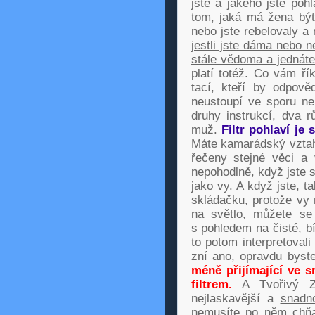
jste a jakého jste poh
tom, jaká má žena být?
nebo jste rebelovaly a 
jestli jste dáma nebo ne
stále vědoma a jednát
platí totéž. Co vám ří
tací, kteří by odpově
neustoupí ve sporu ne
druhy instrukcí, dva r
muž.
Filtr pohlaví je 
Máte kamarádský vztah
řečeny stejné věci a 
nepohodlně, když jste s
jako vy. A když jste, t
skládačku, protože vy 
na světlo, můžete se
s pohledem na čisté, b
to potom interpretoval
zní ano, opravdu byste
méně přijímající ve
filtrem.
A Tvořivý Zd
nejlaskavější a
snadno
nemusíte po něm chňap