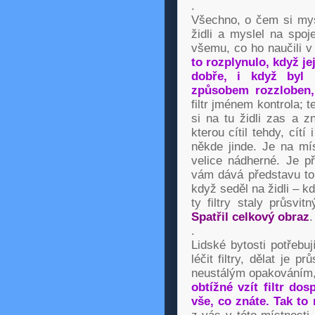
.
Všechno, o čem si mys
židli a myslel na spoj
všemu, co ho naučili 
to rozplynulo, když jej
dobře, i když byl 
způsobem rozzloben, 
filtr jménem kontrola; t
si na tu židli zas a z
kterou cítil tehdy, cít
někde jinde. Je na mís
velice nádherné. Je př
vám dává představu toh
když seděl na židli – kd
ty filtry staly průsvi
Spatřil celkový obraz
.
.
Lidské bytosti potřebu
léčit filtry, dělat je p
neustálým opakováním, m
obtížné vzít filtr do
vše, co znáte. Tak to