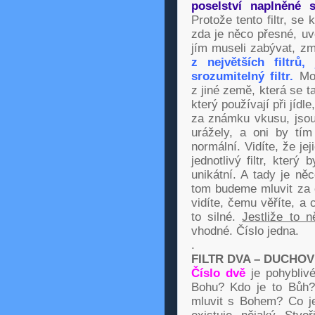
poselství naplněné 
Protože tento filtr, se
zda je něco přesné, uv
jím museli zabývat, změ
z největších filtrů
srozumitelný filtr.
Moj
z jiné země, která se tak 
který používají při jídle
za známku vkusu, jsou 
urážely, a oni by tím
normální. Vidíte, že jej
jednotlivý filtr, který
unikátní. A tady je n
tom budeme mluvit za c
vidíte, čemu věříte, a 
to silné.
Jestliže to 
vhodné. Číslo jedna.
.
FILTR DVA – DUCHOV
Číslo dvě
je pohybliv
Bohu? Kdo je to Bůh?
mluvit s Bohem? Co j