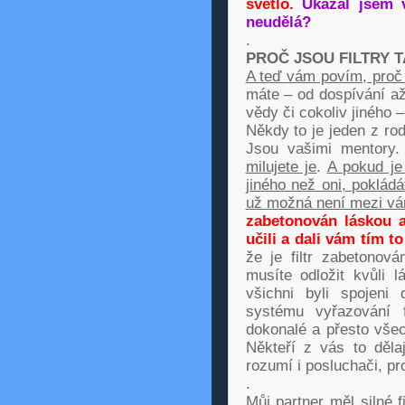
světlo.
Ukázal jsem v
neudělá?
.
PROČ JSOU FILTRY T
A teď vám povím, proč 
máte – od dospívání až 
vědy či cokoliv jiného –
Někdy to je jeden z rodi
Jsou vašimi mentory
milujete je
.
A pokud je
jiného než oni, poklád
už možná není mezi vá
zabetonován láskou 
učili a dali vám tím t
že je filtr zabetonov
musíte odložit kvůli 
všichni byli spojeni
systému vyřazování fi
dokonalé a přesto všec
Někteří z vás to děl
rozumí i posluchači, pro
.
Můj partner měl silné f