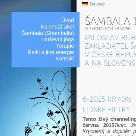
Deutsch
ŠAMBALA 
Úvod
Kalendář akcí
ALTERNATIVNÍ TERAPIE
Šambala (Shamballa)
MILOSLAV BUB
Duševní jóga
Terapie
ZAKLADATEL Š
Reiki a jiné energie
V ČESKÉ REPU
Kontakt
A NA SLOVEN
6-2015 KRYON
LIDSKÉ FILTRY
Tento živý channeling
června 2015
Tento ž
Kryonem] a doplněn p