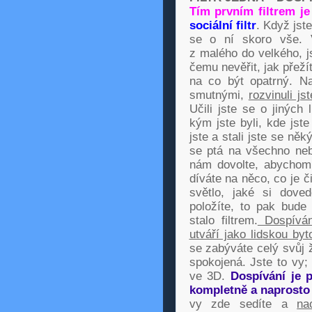
Tím prvním filtrem j
sociální filtr
. Když jste
se o ní skoro vše. 
z malého do velkého, j
čemu nevěřit, jak přežít
na co být opatrný. Na
smutnými,
rozvinuli j
Učili jste se o jiných
kým jste byli, kde jste 
jste a stali jste se ně
se ptá na všechno nebo
nám dovolte, abychom př
díváte na něco, co je či
světlo, jaké si doved
položíte, to pak bude
stalo filtrem.
Dospívání
utváří jako lidskou byt
se zabýváte celý svůj ž
spokojená. Jste to vy; 
ve 3D.
Dospívání je p
kompletně a naprosto
vy zde sedíte a
na