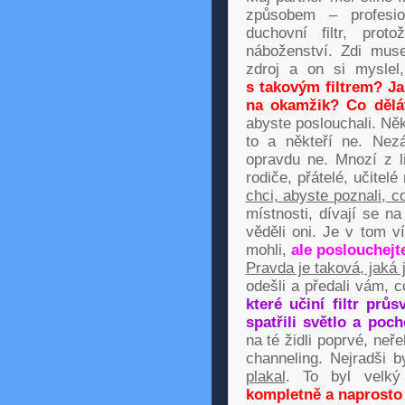
způsobem – profesio
duchovní filtr, pro
náboženství. Zdi muse
zdroj a on si myslel
s takovým filtrem? Ja
na okamžik? Co dělá
abyste poslouchali. Ně
to a někteří ne. Nezá
opravdu ne. Mnozí z lid
rodiče, přátelé, učitel
chci, abyste poznali, c
místnosti, dívají se n
věděli oni. Je v tom v
mohli,
ale poslouchejte
Pravda je taková, jaká 
odešli a předali vám, c
které učiní filtr prů
spatřili světlo a poc
na té židli poprvé, neř
channeling. Nejradši b
plakal
. To byl velký
kompletně a naprosto 