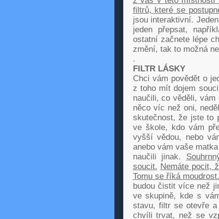
z vás v této místnosti
filtrů, které se postup
jsou interaktivní. Jeden
jeden přepsat, napřík
ostatní začnete lépe ch
změní, tak to možná ne
.
FILTR LÁSKY
Chci vám povědět o je
z toho mít dojem soucit
naučili, co věděli, vám
něco víc než oni, neděl
skutečnost, že jste to 
ve škole, kdo vám pře
vyšší vědou, nebo vám
anebo vám vaše matka a 
naučili jinak.
Souhrnn
soucit.
Nemáte pocit, ž
Tomu se říká moudrost
budou čistit více než j
ve skupině, kde s vám
stavu, filtr se otevře
chvíli trvat, než se v