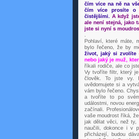
čím více na ně na v
čím více prosíte o
čistějšími.
A když jst
ale není stejná, jako 
jste si nyní s moudrost
.
Pohlaví, které máte,
bylo řečeno, že by m
život, jaký si zvolíte
nebo jaký je muž, kte
říkali rodiče, ale co js
Vy tvoříte filtr, který
člověk. To jste vy. D
uvědomujete si a vytvá
vám bylo řečeno. Chyst
a tvoříte to po sv
událostmi, novou energi
začínali. Profesionálo
vaše moudrost říká, že 
jak dělat věci, než ty
naučili, dokonce i v 
přicházejí, budou dáv