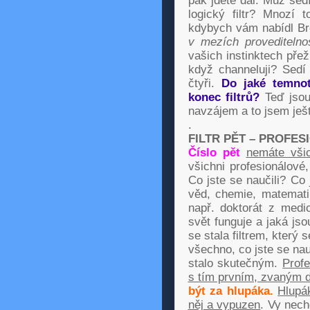
pak jdete dál. Muž sedí
logický filtr? Mnozí 
kdybych vám nabídl Br
v mezích proveditelnos
vašich instinktech přež
když channeluji? Sedí 
čtyři.
Do jaké temnot
konec filtrů?
Teď jsou
navzájem a to jsem ješt
.
FILTR PĚT – PROFES
Číslo pět
nemáte vši
všichni profesionálov
Co jste se naučili? Co j
věd, chemie, matematik
např. doktorát z medi
svět funguje a jaká jso
se stala filtrem, který 
všechno, co jste se nau
stalo skutečným.
Profe
s tím prvním, zvaným d
být za hlupáka.
Hlupá
něj a vypuzen
. Vy nech