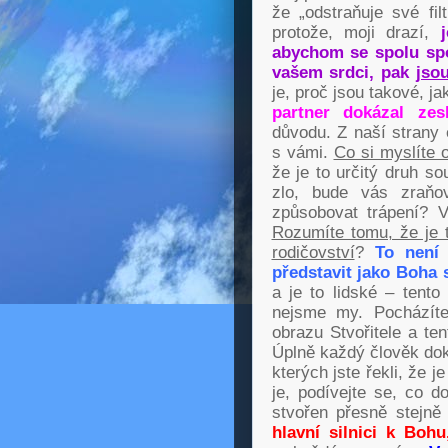
že „odstraňuje své fi
protože, moji drazí,
abychom se spolu spoj
vašem srdci, pak
jsou
je, proč jsou takové, j
partner dokázal zesl
důvodu. Z naší strany 
s vámi.
Co si myslíte 
že je to určitý druh s
zlo, bude vás zraňo
způsobovat trápení? V
Rozumíte tomu, že je t
rodičovství
?
To není 
představit jako Boha 
a je to lidské – tento
nejsme my. Pocházíte
obrazu Stvořitele a te
Úplně každý člověk dok
kterých jste řekli, že 
je, podívejte se, co 
stvořen přesně stejn
hlavní silnici k Boh