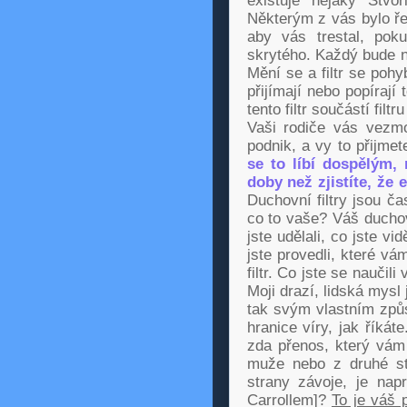
existuje nějaký Stvo
Některým z vás bylo ře
aby vás trestal, pok
skrytého. Každý bude n
Mění se a filtr se pohy
přijímají nebo popírají
tento filtr součástí filt
Vaši rodiče vás vezm
podnik, a vy to přijmete
se to líbí dospělým,
doby než zjistíte, že 
Duchovní filtry jsou č
co to vaše? Váš duchovn
jste udělali, co jste v
jste provedli, které v
filtr. Co jste se nauči
Moji drazí, lidská mysl
tak svým vlastním způ
hranice víry, jak říkát
zda přenos, který vám
muže nebo z druhé st
strany závoje, je napr
Carrollem]?
To je váš p