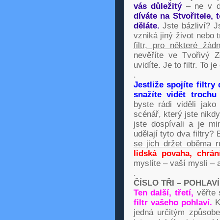
vás důležitý
– ne v d
díváte na Stvořitele, 
děláte.
Jste bázliví? J
vzniká jiný život nebo
filtr, pro některé žádn
nevěříte ve Tvořivý Zdr
uvidíte. Je to filtr. To je
.
Jestliže spojíte filt
snažíte vidět trochu s
byste rádi viděli jak
scénář, který jste nikdy
jste dospívali a je m
udělají tyto dva filtry
se jich držet oběma r
lidská povaha, chráníc
myslíte – vaší mysli – 
.
ČÍSLO TŘI – POHLAVÍ
Ten další, třetí,
věřte 
filtr vašeho pohlaví.
K
jedná určitým způsobe