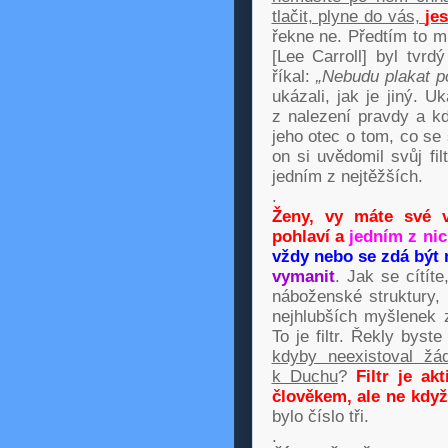
tlačit, plyne do vás,
je
řekne ne. Předtím to m
[Lee Carroll] byl tvrd
říkal:
„Nebudu plakat p
ukázali, jak je jiný. 
z nalezení pravdy a kd
jeho otec o tom, co se
on si uvědomil svůj filt
jedním z nejtěžších.
.
Ženy, vy máte své v
pohlaví a
jedním z ni
vždy nebo se zdá být
vymanit
. Jak se cítít
náboženské struktury,
nejhlubších myšlenek 
To je filtr. Řekly byst
kdyby neexistoval žád
k Duchu
?
Filtr je a
člověkem, ale ne kdy
bylo číslo tři.
.