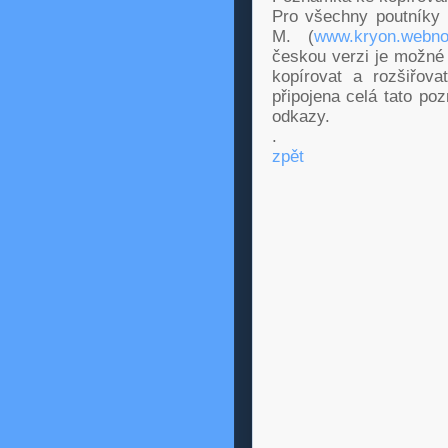
Pro všechny poutníky 
M. (
www.kryon.webno
českou verzi je možné
kopírovat a rozšiřo
připojena celá tato po
odkazy.
.
zpět