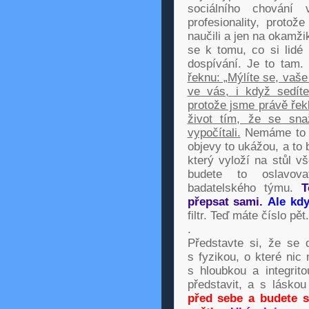
sociálního chování 
profesionality, proto
naučili a jen na okamžik
se k tomu, co si lidé 
dospívání. Je to tam.
řeknu: „Mýlíte se, vaš
ve vás, i když sedít
protože jsme právě řekli
život tím, že se snaž
vypočítali.
Nemáme to s
objevy to ukážou, a to
který vyloží na stůl v
budete to oslavova
badatelského týmu.
T
přepsat sami.
Ale kdy
filtr. Teď máte číslo pět.
.
Představte si, že se 
s fyzikou, o které nic
s hloubkou a integrito
představit, a s láskou
před sebe a budete se