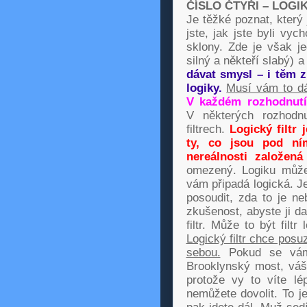
ČÍSLO ČTYŘI – LOGI
Je těžké poznat, který 
jste, jak jste byli vyc
sklony. Zde je však j
silný a někteří slabý) 
dávat smysl – i těm z
logiky.
Musí vám to dá
V každém rozhodnutí 
V některých rozhodnu
filtrech.
Logický filtr
ty, co jsou pod ní
nereálnosti založená
omezený. Logiku můžet
vám připadá logická. Je
posoudit, zda to je n
zkušenost, abyste ji da
filtr. Může to být filtr
Logický filtr chce pos
sebou.
Pokud se vám 
Brooklynský most, váš 
protože vy to víte lé
nemůžete dovolit. To je