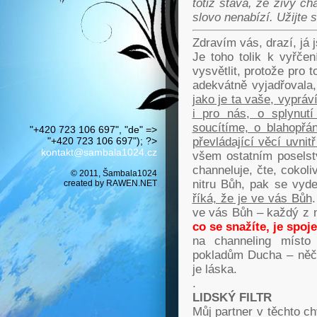
totiž stává, že živý c
slovo nenabízí. Užijte s
Zdravím vás, drazí, já
Je toho tolik k vyřč
vysvětlit, protože pro 
adekvátně vyjadřovala
jako je ta vaše, vypráv
i pro nás, o splynu
soucítíme, o blahopřá
"+420 723 106 697", "de" =>
"+420 723 106 697"); ?>
převládající věcí uvni
kontakt@sambala1024.cz
všem ostatním poselst
channeluje, čte, cokol
© 2011, Šambala1024
nitru Bůh, pak se vyde
created by
RAWEN.NET
říká, že je ve vás Bůh
.
ve vás Bůh – každý z n
co se snažíte, je spoj
na channeling místo
pokladům Ducha – něč
je láska.
.
LIDSKÝ FILTR
Můj partner v těchto c