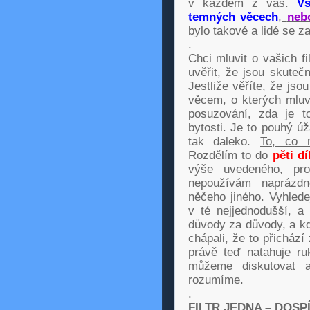
v každém z vás.
Vst
temných věcech
,
nebo
bylo takové a lidé se za
.
Chci mluvit o vašich fi
uvěřit, že jsou skutečn
Jestliže věříte, že jso
věcem, o kterých mluv
posuzování, zda je t
bytosti. Je to pouhý úž
tak daleko.
To, co n
Rozdělím to do
pěti dí
výše uvedeného, pro
nepoužívám naprázdn
něčeho jiného. Vyhledej
v té nejjednodušší, a z
důvody za důvody, a kd
chápali, že to přichází
právě teď natahuje r
můžeme diskutovat 
rozumíme.
.
FILTR JEDNA – DOSP