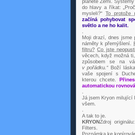
planetě Zemi. Systémy 
do hlavy a říkat: „Pro
mysleli?“
To protože 
začíná pohybovat sp
světlo a ne ho kalit.
.
Moji drazí, dnes jsme 
náměty k přemýšlení.
filtru?
Co jste neopusti
věcech, když možná ti, 
způsobem se na vás 
v pořádku.“
Boží láska
vaše spojení s Duch
kterou chcete.
Přine
automatickou rovnová
.
Já jsem Kryon milující 
všem.
.
A tak to je.
KRYON
Zdroj originál
Filters.
Poznámka ke kopírován