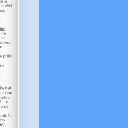
tí je
it věci
nou:
imi
.
pině
e se
ší věcí
tu
 příliš
eří
že být
ud jsou
 Budou
á – o
ro ně
protože
ebo
tějí