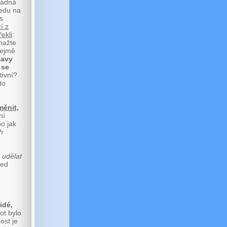
žádná
ledu na
s
í z
ekli
:
nažte
řejmě
tavy
 se
tivní?
to
ěnit,
ní
o jak
h
 udělat
řed
lidé,
ot bylo
ost je