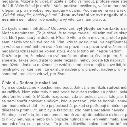
negativní. Můžete to vidět, můžete si toho všimnout, protože vaše štěs
dráždí. Vaše štěstí je dráždí. Vaše pozitivní myšlenky, vaše touha obrát
k lepšímu pro ně vůbec nepřipadají v úvahu. Podívají se na vás a řek
„
Odejdi, chlapče, obtěžuješ mě
.“
Jsou uvězněni ve své negativitě a
nezmění se
. Takoví lidé existují a vy víte, že mám pravdu.
Co byste s nimi měli dělat? Odpověď zní:
vyhýbejte se kontaktu s n
Možná namítnete: „
To je těžké, je to moje rodina
.“ Mluvím teď ke sku
lidí, kteří jsou starými dušemi. Přesně víte, o čem mluvím, protože jst
sami někdy vzdálili své rodině. Vím, kdo to poslouchá. Nejnepříjemněj
je vrátit se domů během svátků nebo prázdnin a pozorovat veškerou 
negativitu vznášející se kolem stolu. A oni si toho ani nejsou vědomi.
Dráždíte je tím, že mluvíte o své naději pro planetu, štvete je tím, že se
smějete. Takže pokud jste to ještě nezjistili, někdy prostě lidi napravit
nemůžete. Jedinou možností je vzdálit se od nich a najít takové lidi, kt
myslí jako vy, kteří věří, že existuje naděje pro planetu, naděje pro ně
samotné, pro jejich zdraví, pro život.
Číslo 4 – Radost je nakažlivá
Nyní se dostáváme k poslednímu bodu. Jak už jsme říkali,
radost mů
nakažlivá
. Nemusíte tedy nutně tvrdě bojovat s rodinou a přáteli, pok
otevřeni ke změně. Můžete rozpoznat, zda se pokusí zjistit, kdo jste.
se sami snažit pobývat s někým, kdo je pozitivní, kdo se hodně usmív
tom budu mluvit dál – kdo je poslouchá, pokud si potřebují o něčem p
důležitém promluvit, aniž by je kritizoval, kdo nemá negativní návyky.
Přitahuje je někdo, kdo se nemusí nutně zapojit do politické diskuse, 
to nikdy nefunguje nebo by v případě nutnosti řekl jen velmi málo, an
naopak něco, co je pozitivní. To je druh člověka, kolem kterého lidé ch