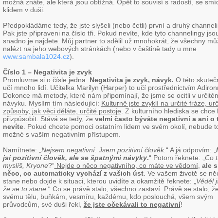
možná znáte, ale která jsou obtížná. Opět to souvisí s radostí, se sm
klidem v duši.
Předpokládáme tedy, že jste slyšeli (nebo četli) první a druhý channeli
Pak jste připraveni na číslo tři. Pokud nevíte, kde tyto channelingy jso
snadno je najdete. Můj partner to sdělil už mnohokrát, že všechny mů
nalézt na jeho webových stránkách (nebo v češtině tady u mne
www.sambala1024.cz
).
Číslo 1 – Negativita je zvyk
Promluvme si o čísle jedna.
Negativita je zvyk, návyk
.
O této skuteč
učí mnoho lidí. Učitelka Marilyn (Harper) to učí prostřednictvím Adiron
Dokonce má metody, které nám připomínají, že jsme se ocitli v určité
návyku. Myslím tím následující:
Kulturně jste zvyklí na určité fráze, urč
způsoby, jak věci děláte, určité postoje
. Z kulturního hlediska se chce
přizpůsobit. Stává se tedy, že
velmi často býváte negativní a ani o
nevíte
. Pokud chcete pomoci ostatním lidem ve svém okolí, nebude t
možné s vaším negativním přístupem.
Namítnete: „
Nejsem negativní. Jsem pozitivní člověk.
“ A já odpovím: „
jsi pozitivní člověk, ale se špatnými návyky
.
“ Potom řeknete: „
Co 
myslíš, Kryone
?“
Nejde o něco negativního, co máte ve vědomí
,
ale 
něco, co automaticky vychází z vašich úst
. Ve vašem životě se ně
stane nebo dojde k situaci, kterou uvidíte a okamžitě řeknete: „
Věděl 
že se to stane.
“ Co se právě stalo, všechno zastaví. Právě se stalo, že
svému tělu, buňkám, vesmíru, každému, kdo poslouchá, všem svým
průvodcům, své duši řekl,
že jste očekávali to negativní
!