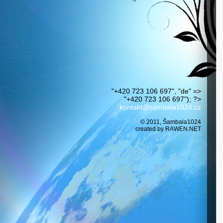
"+420 723 106 697", "de" =>
"+420 723 106 697"); ?>
kontakt@sambala1024.cz
© 2011, Šambala1024
created by
RAWEN.NET