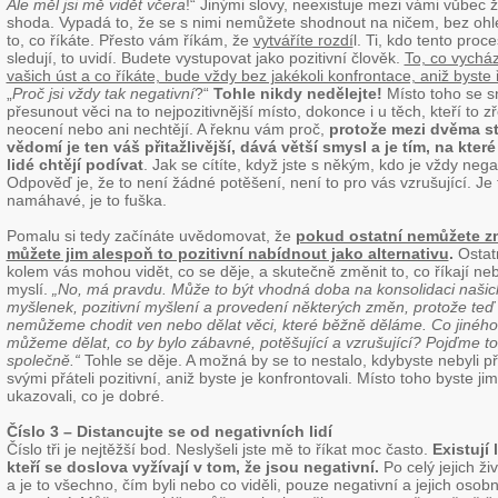
Ale měl jsi mě vidět včera
!“ Jinými slovy, neexistuje mezi vámi vůbec 
shoda. Vypadá to, že se s nimi nemůžete shodnout na ničem, bez oh
to, co říkáte. Přesto vám říkám, že
vytváříte rozdí
l. Ti, kdo tento proce
sledují, to uvidí. Budete vystupovat jako pozitivní člověk.
To, co vycház
vašich úst a co říkáte, bude vždy bez jakékoli konfrontace, aniž byste ř
„
Proč jsi vždy tak negativní
?“
Tohle nikdy nedělejte!
Místo toho se s
přesunout věci na to nejpozitivnější místo, dokonce i u těch, kteří to z
neocení nebo ani nechtějí. A řeknu vám proč,
protože mezi dvěma s
vědomí je ten váš přitažlivější, dává větší smysl a je tím, na které
lidé chtějí podívat
. Jak se cítíte, když jste s někým, kdo je vždy nega
Odpověď je, že to není žádné potěšení, není to pro vás vzrušující. Je 
namáhavé, je to fuška.
Pomalu si tedy začínáte uvědomovat, že
pokud ostatní nemůžete zm
můžete jim alespoň to pozitivní nabídnout jako alternativu
.
Ostat
kolem vás mohou vidět, co se děje, a skutečně změnit to, co říkají neb
myslí.
„No, má pravdu. Může to být vhodná doba na konsolidaci našic
myšlenek, pozitivní myšlení a provedení některých změn, protože teď
nemůžeme chodit ven nebo dělat věci, které běžně děláme. Co jiného
můžeme dělat, co by bylo zábavné, potěšující a vzrušující? Pojďme to
společně.“
Tohle se děje. A možná by se to nestalo, kdybyste nebyli p
svými přáteli pozitivní, aniž byste je konfrontovali. Místo toho byste jim
ukazovali, co je dobré.
Číslo 3 – Distancujte se od negativních lidí
Číslo tři je nejtěžší bod. Neslyšeli jste mě to říkat moc často.
Existují 
kteří se doslova vyžívají v tom, že jsou negativní
.
Po celý jejich živ
a je to všechno, čím byli nebo co viděli, pouze negativní a jejich osobn