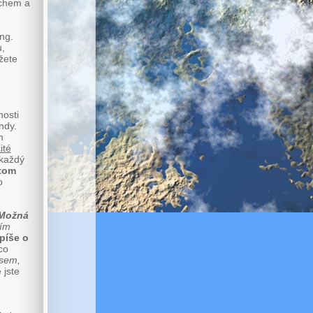
íchem a
ng.
u,
žete
nosti
ndy.
m
ité
 každý
 tom
o
Možná
tím
spíše o
co
jsem,
 jste