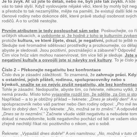
Je to zvyk. Ať už jste to dělali, nebo ne, byli jste tak zvyklí.
A lidé
vás to také slyší. Když vyslovujete nějaké věci, které by mohly být nega
a přestože to tak nezamýšlíte, mějte na paměti, že existují další lidé 
členové rodiny nebo dokonce děti, které právě studují osobnost svých
rodičů. A o to určitě nestojíte.
Prvním atributem je tedy poslouchat sám sebe
. Poslouchejte, co ř
určitých situacích, a
uvědomte si, že hodně z toho je kulturním zvyke
protože
kultura, ve které žijete, drazí, je negativní,
pokud to ještě n
Sledujte své hromadné sdělovací prostředky a prozkoumejte, co dělají
abyste je sledovali. Jsou pozitivní, povznášející a zábavné? Odpověď 
Čím více hrůz vám mohou naservírovat, tím více lidí je sleduje.
Jste 
negativní kultuře a osvojili jste si návyky své kultury
. To je číslo 
Číslo 2 – Překonejte negativitu bez konfrontace
Číslo dva je zásadní záležitostí. To znamená, že
zahrnuje práci
.
Když
s ostatními, jejich přáteli, rodinou, spolupracovníky nebo s
kýmkoli,
snažte se co nejvíc zrušit negativitu, ale bez konfronta
Tohle je zásadní. Nedopusťte, abyste tím, co řeknete, někomu vytkli, 
nemá pravdu. Místo toho
vyjasněte rozdíl tím, že sdělíte, za čím si sto
Například – a to je obtížný příklad – řeknete: „
Dnes je skvělý den
!“ A 
spolupracovník nebo váš partner nebo člen rodiny odpoví: „
Pro mě te
Není to dobrý den
.“ A vy řeknete: „
No, možná se to změní
.“ A odpově
„
Dnes se to nezmění.
“ Začnete všude vidět negativitu a nebudete tomu
dokud si neuvědomíte, kolik negativního pochází od lidí ve vašem okolí
zřejmě nechtějí říkat nic pozitivního o nikom, ani o sobě.
Řeknete: „
Vypadáš dnes dobře
!“ A oni namítnou: „
No, možná v tuto chv