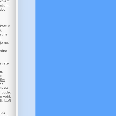
 kolem
tivní,
nebo
íkáte v
m
,
evíte.
,
je ne.
v
jedna.
 jste
ce
.
že
jíte
.
váš
dy ne.
ď bude:
 věřit,
, kteří
íli.