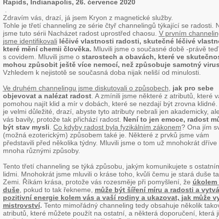
Rapids, Indianapolis, 26. července 2020
.
Zdravím vás, drazí, já jsem Kryon z magnetické služby.
Tohle je třetí channeling ze série čtyř channelingů týkající se radosti. 
jsme tuto sérii Nacházet radost uprostřed chaosu.
V prvním channeli
jsme identifikovali
léčivé vlastnosti radosti,
skutečné léčivé vlastno
které mění chemii člověka
.
Mluvili jsme o současné době -právě teď
s covidem. Mluvili jsme o
starostech a obavách, které ve skutečnos
mohou způsobit ještě více nemocí, než způsobuje samotný viru
Vzhledem k nejistotě se současná doba nijak neliší od minulosti.
Ve druhém channelingu jsme diskutovali o způsobech
,
jak pro sebe
objevovat a nalézat radost
. A zmínili jsme některé z atributů, které 
pomohou najít klid a mír v dobách, které se nezdají být zrovna klidné.
je velmi důležité, drazí, abyste tyto atributy nebrali jen akademicky, al
vás bavily, protože tak přichází radost.
Není to jen emoce, radost m
být stav mysli
.
Co kdyby radost byla fyzikálním zákonem
? Ona jím 
(možná ezoterickým) způsobem také je. Některé z prvků jsme vám
představili před několika týdny. Mluvili jsme o tom už mnohokrát dříve
mnoha různými způsoby.
Tento třetí channeling se týká způsobu, jakým komunikujete s ostatní
lidmi. Mnohokrát jsme mluvili o kráse toho, kvůli čemu je stará duše t
Zemi. Říkám krása, protože vás rozesměje při pomyšlení, že
úkolem 
duše
, pokud to tak řekneme,
může být šíření míru a radosti a vytvá
pozitivní energie kolem vás a vaší rodiny a ukazovat, jak může 
mistrovství
.
Tento mimořádný channeling tedy obsahuje několik tako
atributů, které můžete použít na ostatní, a některá doporučení, která j