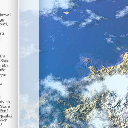
Nazvali
ngu
sti,
 –
ti
s
.
vám
 Stále
e aby
ůže
svým
 a
mi
ady na
Staré
ření
vypadat
vých
iž