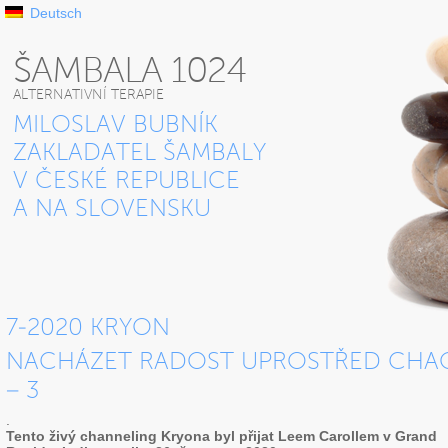
Deutsch
ŠAMBALA 1024
ALTERNATIVNÍ TERAPIE
MILOSLAV BUBNÍK
ZAKLADATEL ŠAMBALY
V ČESKÉ REPUBLICE
A NA SLOVENSKU
7-2020 KRYON
NACHÁZET RADOST UPROSTŘED CHA
– 3
.
Tento živý channeling Kryona byl přijat Leem Carollem v Grand