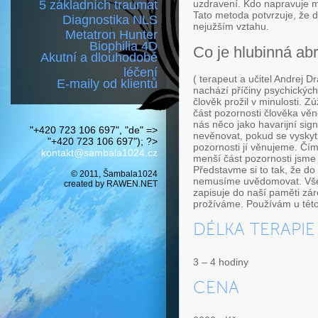
5 základních traumat
uzdravení. Kdo napravuje m
Tato metoda potvrzuje, že d
Diagnostika NLS
nejužším vztahu.
Metatron Hunter
Biophilia 4D
Co je hlubinná ab
Akutní a dlouhodobé
léčení
( terapeut a učitel Andrej D
E-maily od klientů
nachází příčiny psychických
člověk prožil v minulosti. Z
část pozornosti člověka věno
nás něco jako havarijní sign
"+420 723 106 697", "de" =>
nevěnovat, pokud se vyskytne
"+420 723 106 697"); ?>
pozornosti jí věnujeme. Čím
kontakt@sambala1024.cz
menší část pozornosti jsme
Představme si to tak, že do 
© 2011, Šambala1024
nemusíme uvědomovat. Všech
created by
RAWEN.NET
zapisuje do naší paměti zár
prožíváme. Používám u tét
DÉLKA TERAPIE
3 – 4 hodiny
CENA