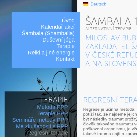
Deutsch
ŠAMBALA 
Úvod
Kalendář akcí
ALTERNATIVNÍ TERAPIE
Šambala (Shamballa)
MILOSLAV BUB
Duševní jóga
Terapie
ZAKLADATEL Š
Reiki a jiné energie
V ČESKÉ REPU
Kontakt
A NA SLOVEN
TERAPIE
REGRESNÍ TERA
Metoda PPP
Regrese je účinná metoda, 
Terapie PPP
potíží tak, že najdeme jejich
být následky traumat prožitý
Semináře metody PPP
člověk takového traumatu vě
Mé zkušenosti s PPP
poškození organismu, je vžd
Regresní terapie
takové trauma najít a zpra