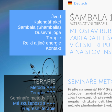
Deutsch
ŠAMBALA 
Úvod
Kalendář akcí
ALTERNATIVNÍ TERAPIE
Šambala (Shamballa)
MILOSLAV BUB
Duševní jóga
Terapie
ZAKLADATEL Š
Reiki a jiné energie
V ČESKÉ REPU
Kontakt
A NA SLOVEN
TERAPIE
SEMINÁŘE MET
Metoda PPP
Přijďte na seminář PPP (Při
Terapie PPP
způsobem změnit váš život.
zbavit omezujících přesvědče
Semináře metody PPP
negativních zkušeností, kte
Mé zkušenosti s PPP
nežijete plnohodnotný život.
Regresní terapie