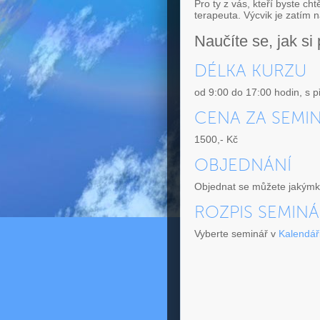
Pro ty z vás, kteří byste cht
terapeuta. Výcvik je zatím 
Naučíte se, jak si
DÉLKA KURZU
od 9:00 do 17:00 hodin, s 
CENA ZA SEMI
1500,- Kč
OBJEDNÁNÍ
Objednat se můžete jakýmko
ROZPIS SEMIN
Vyberte seminář v
Kalendáři