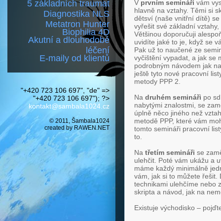
5 základních traumat
V
prvním semináři
vám vysv
hlavně na vztahy. Těmi si s
Diagnostika NLS
dětsví (naše vnitřní dítě) 
Metatron Hunter
vyřešit své základní vztahy
Biophilia 4D
Většinou doporučuji alespoň 
Akutní a dlouhodobé
uvidíte jaké to je, když se v
léčení
Pak už to naučené ze seminá
E-maily od klientů
vyčištění vypadat, a jak se 
podrobným návodem jak na to
ještě tyto nové pracovní lis
metody PPP 2.
"+420 723 106 697", "de" =>
Na
druhém semináři
po sdí
"+420 723 106 697"); ?>
nabytými znalostmi, se zam
kontakt@sambala1024.cz
úplně něco jiného než vzta
metodě PPP, které vám mohli
© 2011, Šambala1024
created by
RAWEN.NET
tomto semináři pracovní lis
to.
Na
třetím semináři
se zaměř
ulehčit. Poté vám ukážu a
máme každý minimálně jedno 
vám, jak si to můžete řešit.
technikami ulehčíme nebo 
skripta a návod, jak na nem
Existuje východisko – pojďte